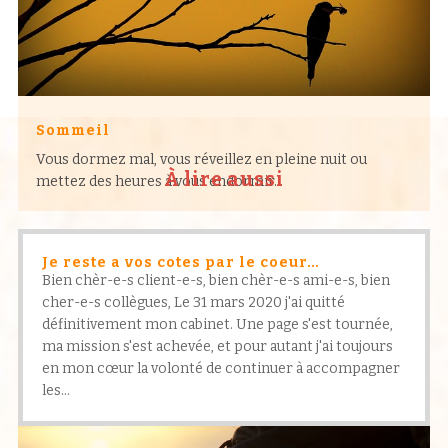
Sommeil
Vous dormez mal, vous réveillez en pleine nuit ou
À lire aussi
mettez des heures à vous endormir…
Je reste a vos cotes par le coeur…
Bien chèr-e-s client-e-s, bien chèr-e-s ami-e-s, bien
cher-e-s collègues, Le 31 mars 2020 j'ai quitté
définitivement mon cabinet. Une page s'est tournée,
ma mission s'est achevée, et pour autant j'ai toujours
en mon cœur la volonté de continuer à accompagner
les...