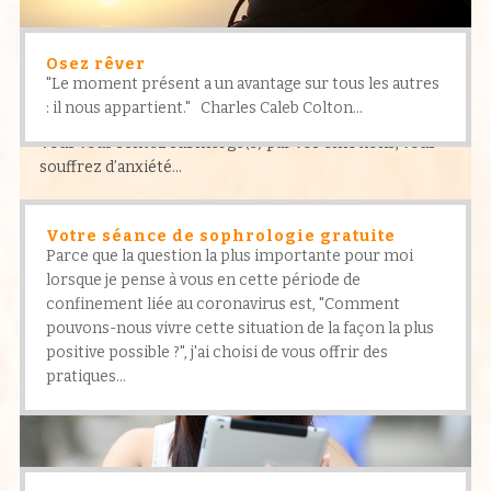
Osez rêver
"Le moment présent a un avantage sur tous les autres
: il nous appartient." Charles Caleb Colton...
Émotions, anxiété
Vous vous sentez submergé(e) par vos émotions, vous
souffrez d’anxiété…
Votre séance de sophrologie gratuite
Parce que la question la plus importante pour moi
lorsque je pense à vous en cette période de
confinement liée au coronavirus est, "Comment
pouvons-nous vivre cette situation de la façon la plus
positive possible ?", j'ai choisi de vous offrir des
pratiques...