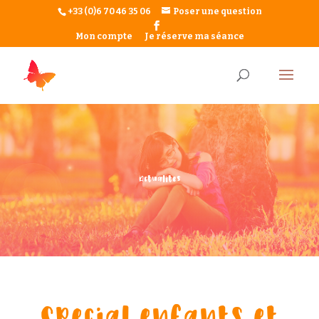
+33 (0)6 70 46 35 06
Poser une question
Mon compte
Je réserve ma séance
Actualit
e
s
Sp
e
cial enfants et