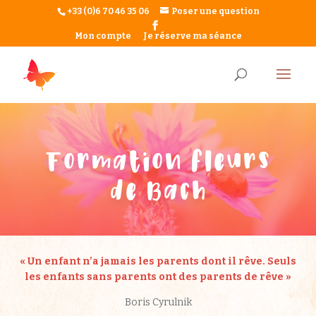
+33 (0)6 70 46 35 06
Poser une question
Mon compte
Je réserve ma séance
Formation fleurs
de Bach
« Un enfant n’a jamais les parents dont il rêve. Seuls
les enfants sans parents ont des parents de rêve »
Boris Cyrulnik