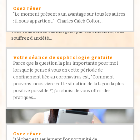
Osez rêver
"Le moment présent a un avantage sur tous les autres
: il nous appartient." Charles Caleb Colton...
Émotions, anxiété
Vous vous sentez submergé(e) par vos émotions, vous
souffrez d’anxiété…
Votre séance de sophrologie gratuite
Parce que la question la plus importante pour moi
lorsque je pense à vous en cette période de
confinement liée au coronavirus est, "Comment
pouvons-nous vivre cette situation de la façon la plus
positive possible ?", j'ai choisi de vous offrir des
pratiques...
Osez rêver
"L'échec est seulement l'opportunité de