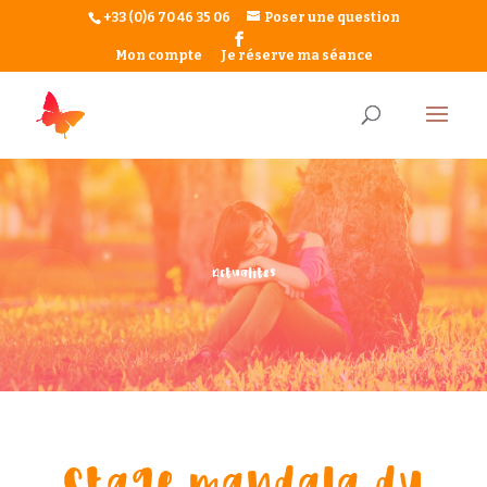
+33 (0)6 70 46 35 06
Poser une question
Mon compte
Je réserve ma séance
Actualit
e
s
Stage mandala du